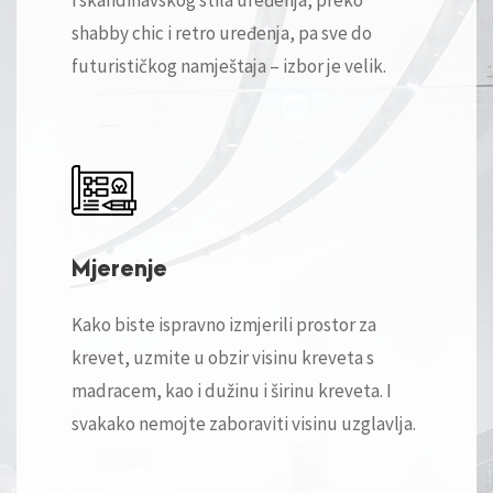
i skandinavskog stila uređenja, preko
shabby chic i retro uređenja, pa sve do
futurističkog namještaja – izbor je velik.
Mjerenje
Kako biste ispravno izmjerili prostor za
krevet, uzmite u obzir visinu kreveta s
madracem, kao i dužinu i širinu kreveta. I
svakako nemojte zaboraviti visinu uzglavlja.