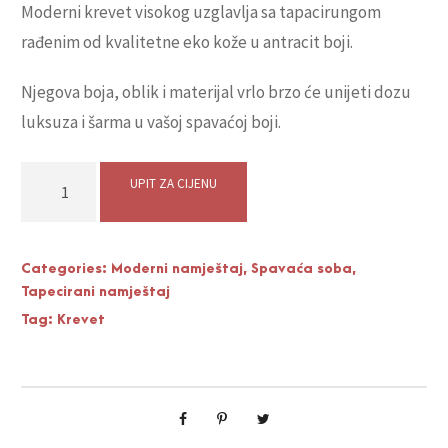
Moderni krevet visokog uzglavlja sa tapacirungom
rađenim od kvalitetne eko kože u antracit boji.
Njegova boja, oblik i materijal vrlo brzo će unijeti dozu
luksuza i šarma u vašoj spavaćoj boji.
D
UPIT ZA CIJENU
i
z
a
Categories:
Moderni namještaj
,
Spavaća soba
,
Tapecirani namještaj
j
Tag:
Krevet
n
e
r
s
k