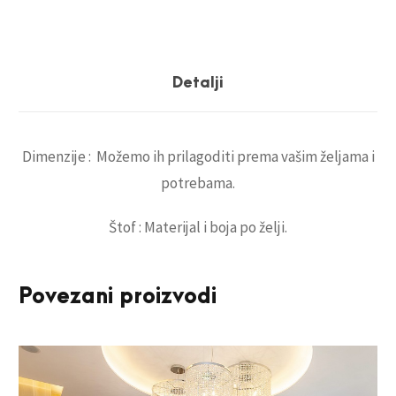
i
t
a
Detalji
p
e
Dimenzije : Možemo ih prilagoditi prema vašim željama i
c
potrebama.
i
r
Štof : Materijal i boja po želji.
a
n
i
Povezani proizvodi
k
r
e
v