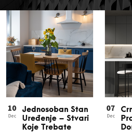
10
07
Jednosoban Stan
Cr
Dec
Dec
Uređenje – Stvari
Pr
Koje Trebate
Do