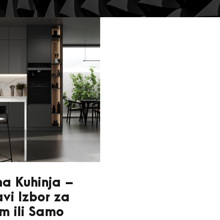
na Kuhinja –
avi Izbor za
m ili Samo