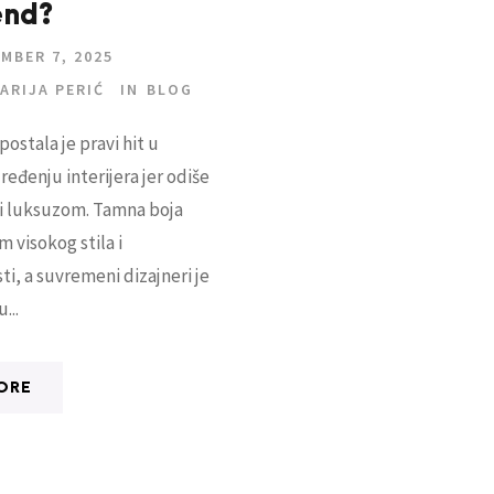
end?
MBER 7, 2025
ARIJA PERIĆ
IN
BLOG
postala je pravi hit u
đenju interijera jer odiše
i luksuzom. Tamna boja
m visokog stila i
sti, a suvremeni dizajneri je
...
ORE