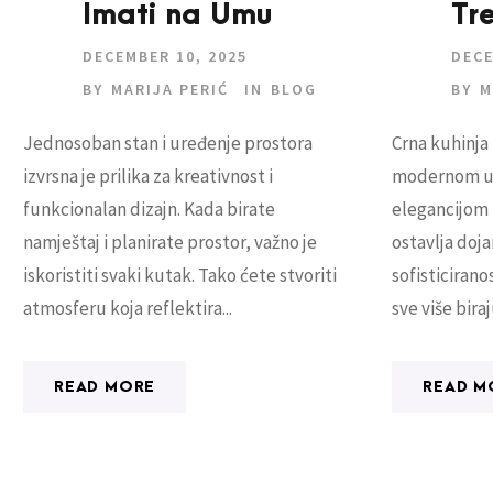
Imati na Umu
Tr
DECEMBER 10, 2025
DECE
BY
MARIJA PERIĆ
IN
BLOG
BY
M
Jednosoban stan i uređenje prostora
Crna kuhinja 
izvrsna je prilika za kreativnost i
modernom ure
funkcionalan dizajn. Kada birate
elegancijom 
namještaj i planirate prostor, važno je
ostavlja doja
iskoristiti svaki kutak. Tako ćete stvoriti
sofisticirano
atmosferu koja reflektira...
sve više biraju
READ MORE
READ M