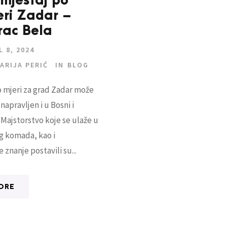
mještaj po
eri Zadar –
rac Bela
L 8, 2024
ARIJA PERIĆ
IN
BLOG
 mjeri za grad Zadar može
 napravljen i u Bosni i
 Majstorstvo koje se ulaže u
g komada, kao i
znanje postavili su...
ORE