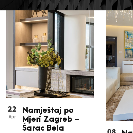
22
Namještaj po
Apr
Mjeri Zagreb –
Šarac Bela
08