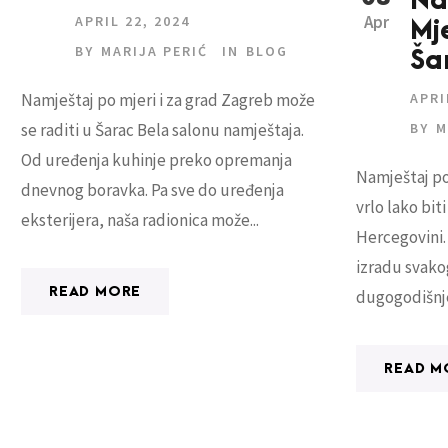
Na
Apr
APRIL 22, 2024
Mj
BY
MARIJA PERIĆ
IN
BLOG
Ša
APRI
Namještaj po mjeri i za grad Zagreb može
BY
M
se raditi u Šarac Bela salonu namještaja.
Od uređenja kuhinje preko opremanja
Namještaj po
dnevnog boravka. Pa sve do uređenja
vrlo lako biti
eksterijera, naša radionica može...
Hercegovini.
izradu svako
READ MORE
dugogodišnje 
READ M