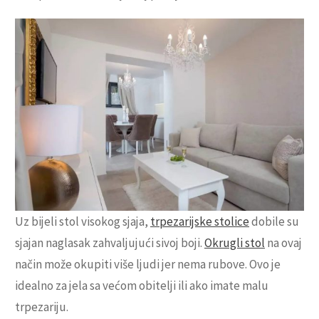
Uz bijeli stol visokog sjaja,
trpezarijske stolice
dobile su
sjajan naglasak zahvaljujući sivoj boji.
Okrugli stol
na ovaj
način može okupiti više ljudi jer nema rubove. Ovo je
idealno za jela sa većom obitelji ili ako imate malu
trpezariju.