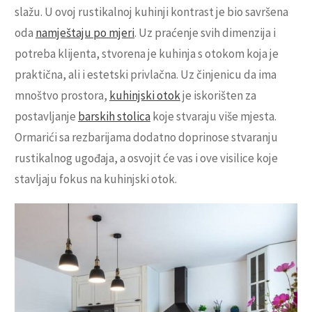
slažu. U ovoj rustikalnoj kuhinji kontrast je bio savršena
oda
namještaju po mjeri
. Uz praćenje svih dimenzija i
potreba klijenta, stvorena je kuhinja s otokom koja je
praktična, ali i estetski privlačna. Uz činjenicu da ima
mnoštvo prostora,
kuhinjski otok
je iskorišten za
postavljanje
barskih stolica
koje stvaraju više mjesta.
Ormarići sa rezbarijama dodatno doprinose stvaranju
rustikalnog ugođaja, a osvojit će vas i ove visilice koje
stavljaju fokus na kuhinjski otok.