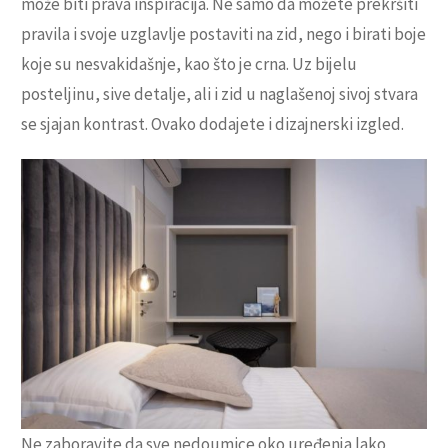
može biti prava inspiracija. Ne samo da možete prekršiti
pravila i svoje uzglavlje postaviti na zid, nego i birati boje
koje su nesvakidašnje, kao što je crna. Uz bijelu
posteljinu, sive detalje, ali i zid u naglašenoj sivoj stvara
se sjajan kontrast. Ovako dodajete i dizajnerski izgled.
Ne zaboravite da sve nedoumice oko uređenja lako