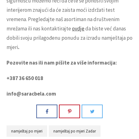
sigurnošću možemo reći da ćete se ponositi svojim
interijerom znajući da će zaista moći izdržati test
vremena. Pregledajte naš asortiman na društvenim
mrežama ili nas kontaktirajte
ovdje
da biste već danas
dobili svoju prilagođenu ponudu za izradu namještaja po
mjeri
.
Pozovite nas ili nam pišite za više informacija:
+387 36 650 018
info@saracbela.com
namještaj po mjeri
namještaj po mjeri Zadar