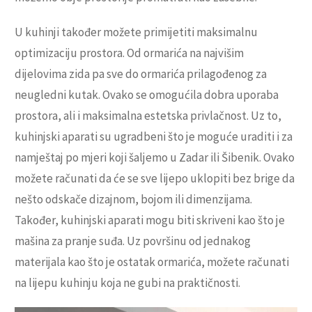
U kuhinji također možete primijetiti maksimalnu
optimizaciju prostora. Od ormarića na najvišim
dijelovima zida pa sve do ormarića prilagođenog za
neugledni kutak. Ovako se omogućila dobra uporaba
prostora, ali i maksimalna estetska privlačnost. Uz to,
kuhinjski aparati su ugradbeni što je moguće uraditi i za
namještaj po mjeri koji šaljemo u Zadar ili Šibenik. Ovako
možete računati da će se sve lijepo uklopiti bez brige da
nešto odskače dizajnom, bojom ili dimenzijama.
Također, kuhinjski aparati mogu biti skriveni kao što je
mašina za pranje suđa. Uz površinu od jednakog
materijala kao što je ostatak ormarića, možete računati
na lijepu kuhinju koja ne gubi na praktičnosti.