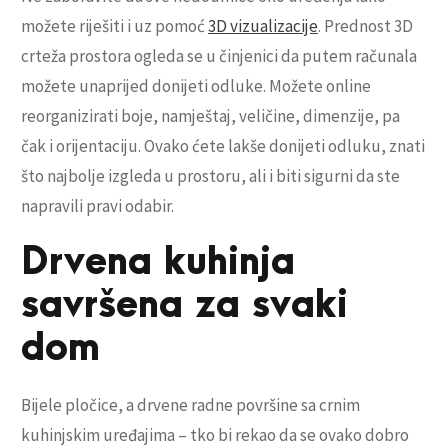
možete riješiti i uz pomoć
3D vizualizacije
. Prednost 3D
crteža prostora ogleda se u činjenici da putem računala
možete unaprijed donijeti odluke. Možete online
reorganizirati boje, namještaj, veličine, dimenzije, pa
čak i orijentaciju. Ovako ćete lakše donijeti odluku, znati
što najbolje izgleda u prostoru, ali i biti sigurni da ste
napravili pravi odabir.
Drvena kuhinja
savršena za svaki
dom
Bijele pločice, a drvene radne površine sa crnim
kuhinjskim uređajima – tko bi rekao da se ovako dobro