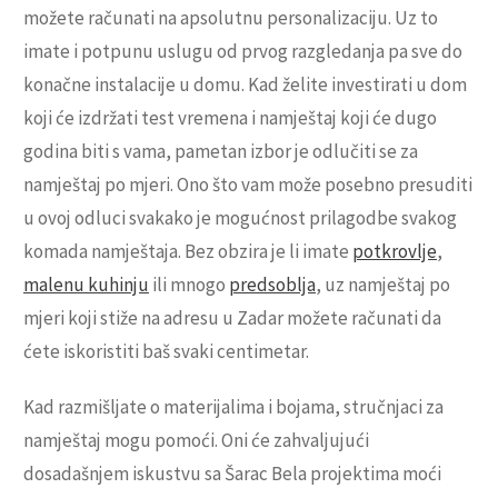
možete računati na apsolutnu personalizaciju. Uz to
imate i potpunu uslugu od prvog razgledanja pa sve do
konačne instalacije u domu. Kad želite investirati u dom
koji će izdržati test vremena i namještaj koji će dugo
godina biti s vama, pametan izbor je odlučiti se za
namještaj po mjeri. Ono što vam može posebno presuditi
u ovoj odluci svakako je mogućnost prilagodbe svakog
komada namještaja. Bez obzira je li imate
potkrovlje
,
malenu kuhinju
ili mnogo
predsoblja
, uz namještaj po
mjeri koji stiže na adresu u Zadar možete računati da
ćete iskoristiti baš svaki centimetar.
Kad razmišljate o materijalima i bojama, stručnjaci za
namještaj mogu pomoći. Oni će zahvaljujući
dosadašnjem iskustvu sa Šarac Bela projektima moći