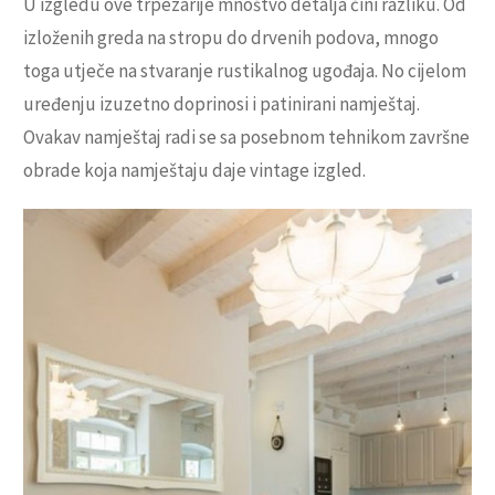
U izgledu ove trpezarije mnoštvo detalja čini razliku. Od
izloženih greda na stropu do drvenih podova, mnogo
toga utječe na stvaranje rustikalnog ugođaja. No cijelom
uređenju izuzetno doprinosi i patinirani namještaj.
Ovakav namještaj radi se sa posebnom tehnikom završne
obrade koja namještaju daje vintage izgled.