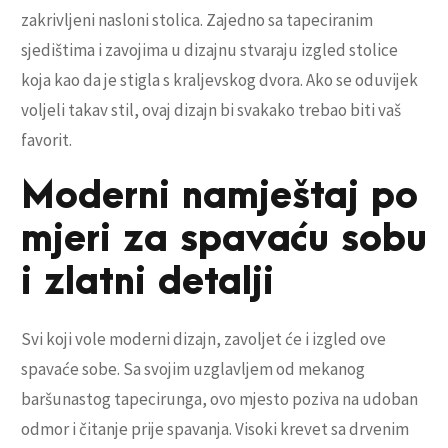
zakrivljeni nasloni stolica. Zajedno sa tapeciranim
sjedištima i zavojima u dizajnu stvaraju izgled stolice
koja kao da je stigla s kraljevskog dvora. Ako se oduvijek
voljeli takav stil, ovaj dizajn bi svakako trebao biti vaš
favorit.
Moderni namještaj po
mjeri za spavaću sobu
i zlatni detalji
Svi koji vole moderni dizajn, zavoljet će i izgled ove
spavaće sobe. Sa svojim uzglavljem od mekanog
baršunastog tapecirunga, ovo mjesto poziva na udoban
odmor i čitanje prije spavanja. Visoki krevet sa drvenim