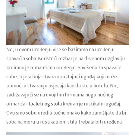
No, u ovom uređenju više se baziramo na uređenju
spavaćih soba. Koristeći rezbarije na drvenom uzglavlju
kreirano je romantično uređenje. Savršeno za spavaće
sobe, bijela boja stvara opuštajući ugođaj koji može
pomoći u stvaranju osjećaja kao da ste u hotelu. No,
zadržavajući se na uvojitim formama nogu noćnog
ormarića i
toaletnog stola
kreiran je rustikalni ugođaj.
Ovu smo sobu uredili točno onako kako zamišljate da bi
soba na moru u rustikalnom stilu trebala biti uređena.