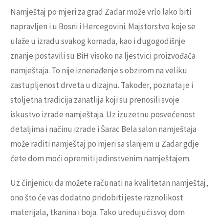
Namještaj po mjeri za grad Zadar može vrlo lako biti
napravljen i u Bosni i Hercegovini. Majstorstvo koje se
ulaže u izradu svakog komada, kao i dugogodišnje
znanje postavili su BiH visoko na ljestvici proizvođača
namještaja. To nije iznenađenje s obzirom na veliku
zastupljenost drveta u dizajnu. Također, poznata je i
stoljetna tradicija zanatlija koji su prenosili svoje
iskustvo izrade namještaja. Uz izuzetnu posvećenost
detaljima i načinu izrade i Šarac Bela salon namještaja
može raditi namještaj po mjeri sa slanjem u Zadar gdje
ćete dom moći opremiti jedinstvenim namještajem.
Uz činjenicu da možete računati na kvalitetan namještaj,
ono što će vas dodatno pridobiti jeste raznolikost
materijala, tkanina i boja. Tako uređujući svoj dom