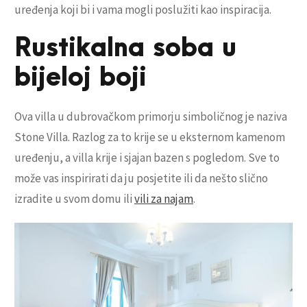
uređenja koji bi i vama mogli poslužiti kao inspiracija.
Rustikalna soba u
bijeloj boji
Ova villa u dubrovačkom primorju simboličnog je naziva
Stone Villa. Razlog za to krije se u eksternom kamenom
uređenju, a villa krije i sjajan bazen s pogledom. Sve to
može vas inspirirati da ju posjetite ili da nešto slično
izradite u svom domu ili
vili za najam
.