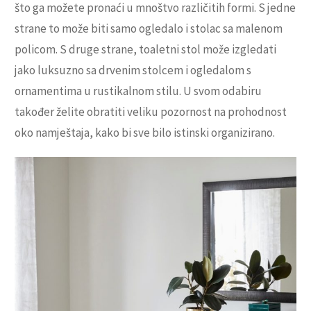
što ga možete pronaći u mnoštvo različitih formi. S jedne
strane to može biti samo ogledalo i stolac sa malenom
policom. S druge strane, toaletni stol može izgledati
jako luksuzno sa drvenim stolcem i ogledalom s
ornamentima u rustikalnom stilu. U svom odabiru
također želite obratiti veliku pozornost na prohodnost
oko namještaja, kako bi sve bilo istinski organizirano.