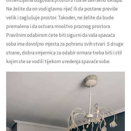
Ne želite da on vodi glavnu riječ ili da postane previše
velik i zaglušuje prostor. Također, ne želite da bude
premalena i da ostvara mnoštvo praznog prostora.
Pravilnim odabirom ćete biti sigurni da vaša spavaća
soba ima dovoljno mjesta za pohranu svih stvari. S druge
strane, dobra smjernica za odabir ormara treba biti i stil
kojim ste se vodili tijekom uređenja spavaće sobe.