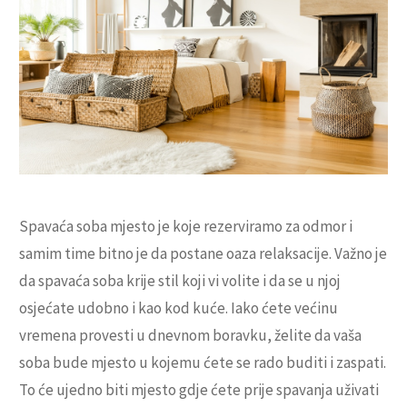
Spavaća soba mjesto je koje rezerviramo za odmor i
samim time bitno je da postane oaza relaksacije. Važno je
da spavaća soba krije stil koji vi volite i da se u njoj
osjećate udobno i kao kod kuće. Iako ćete većinu
vremena provesti u dnevnom boravku, želite da vaša
soba bude mjesto u kojemu ćete se rado buditi i zaspati.
To će ujedno biti mjesto gdje ćete prije spavanja uživati