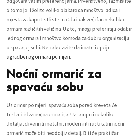
odgovara vašim preferencijama. Prvenstveno, razmislite
o tome je li želite velike plakare sa mnoštvo ladica i
mjesta za kapute. Ili ste možda ipak veći fan nekoliko
ormara različitih veličina. Uz to, mnogi preferiraju odabir
jednog ormara i mnoštvo komoda za dobru organizaciju
u spavaćoj sobi. Ne zaboravite da imate i opciju
ugradbenog ormara po mjeri
.
Noćni ormarić za
spavaću sobu
Uz ormar po mjeri, spavaća soba pored kreveta će
trebati i dva noćna ormarića. Uz lampu i nekoliko
detalja, drveni ili metalni, moderni ili rustikalni noćni
ormarić može biti neodoljiv detalj. Biti će praktičan