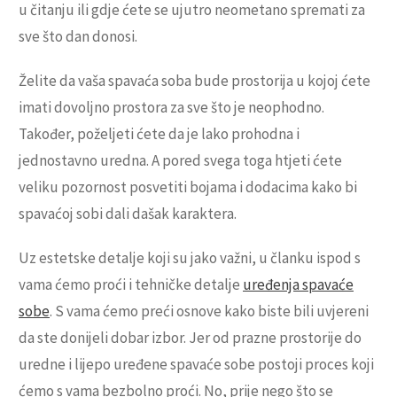
u čitanju ili gdje ćete se ujutro neometano spremati za
sve što dan donosi.
Želite da vaša spavaća soba bude prostorija u kojoj ćete
imati dovoljno prostora za sve što je neophodno.
Također, poželjeti ćete da je lako prohodna i
jednostavno uredna. A pored svega toga htjeti ćete
veliku pozornost posvetiti bojama i dodacima kako bi
spavaćoj sobi dali dašak karaktera.
Uz estetske detalje koji su jako važni, u članku ispod s
vama ćemo proći i tehničke detalje
uređenja spavaće
sobe
. S vama ćemo preći osnove kako biste bili uvjereni
da ste donijeli dobar izbor. Jer od prazne prostorije do
uredne i lijepo uređene spavaće sobe postoji proces koji
ćemo s vama bezbolno proći. No, prije nego što se