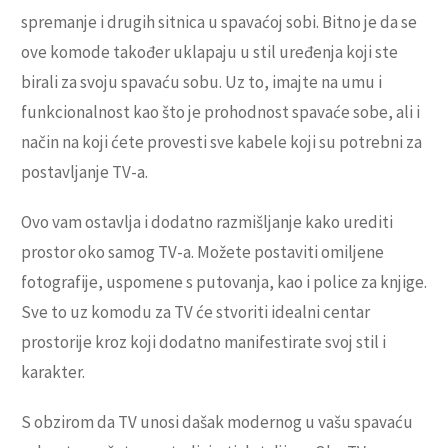
spremanje i drugih sitnica u spavaćoj sobi. Bitno je da se
ove komode također uklapaju u stil uređenja koji ste
birali za svoju spavaću sobu. Uz to, imajte na umu i
funkcionalnost kao što je prohodnost spavaće sobe, ali i
način na koji ćete provesti sve kabele koji su potrebni za
postavljanje TV-a.
Ovo vam ostavlja i dodatno razmišljanje kako urediti
prostor oko samog TV-a. Možete postaviti omiljene
fotografije, uspomene s putovanja, kao i police za knjige.
Sve to uz komodu za TV će stvoriti idealni centar
prostorije kroz koji dodatno manifestirate svoj stil i
karakter.
S obzirom da TV unosi dašak modernog u vašu spavaću