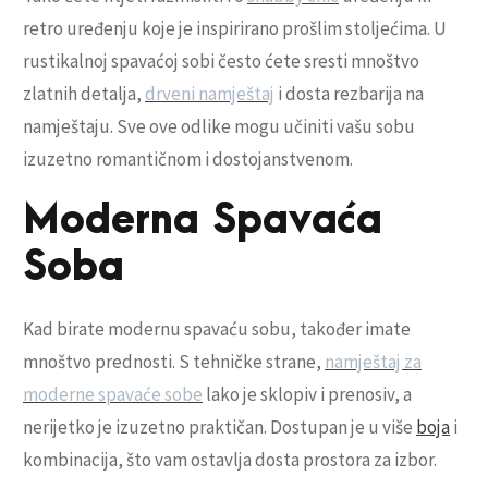
retro uređenju koje je inspirirano prošlim stoljećima. U
rustikalnoj spavaćoj sobi često ćete sresti mnoštvo
zlatnih detalja,
drveni namještaj
i dosta rezbarija na
namještaju. Sve ove odlike mogu učiniti vašu sobu
izuzetno romantičnom i dostojanstvenom.
Moderna Spavaća
Soba
Kad birate modernu spavaću sobu, također imate
mnoštvo prednosti. S tehničke strane,
namještaj za
moderne spavaće sobe
lako je sklopiv i prenosiv, a
nerijetko je izuzetno praktičan. Dostupan je u više
boja
i
kombinacija, što vam ostavlja dosta prostora za izbor.