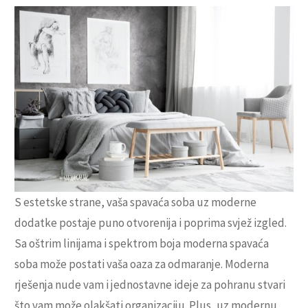
S estetske strane, vaša spavaća soba uz moderne
dodatke postaje puno otvorenija i poprima svjež izgled.
Sa oštrim linijama i spektrom boja moderna spavaća
soba može postati vaša oaza za odmaranje. Moderna
rješenja nude vam i jednostavne ideje za pohranu stvari
što vam može olakšati organizaciju. Plus, uz modernu