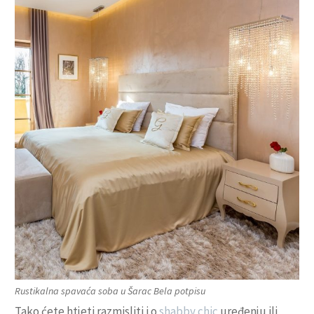
Rustikalna spavaća soba u Šarac Bela potpisu
Tako ćete htjeti razmisliti i o
shabby chic
uređenju ili