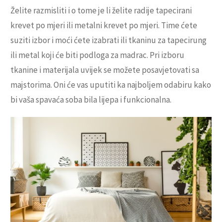
Želite razmisliti i o tome je li želite radije tapecirani
krevet po mjeri ili metalni krevet po mjeri. Time ćete
suziti izbor i moći ćete izabrati ili tkaninu za tapecirung
ili metal koji će biti podloga za madrac. Pri izboru
tkanine i materijala uvijek se možete posavjetovati sa
majstorima. Oni će vas uputiti ka najboljem odabiru kako
bi vaša spavaća soba bila lijepa i funkcionalna.