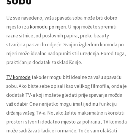
sobu
Uz sve navedeno, vaša spavaća soba može biti dobro
mjesto i za
komodu po mjeri
. U njoj možete spremiti
razne sitnice, od poslovnih papira, preko beauty
stvarčica pa sve do odjeće. Svojim izgledom komoda po
mjeri može idealno nadopuniti stil uređenja. Pored toga,
praktičan je dodatak za skladišenje.
TV komode
također mogu biti idealne za vašu spavaću
sobu. Ako biste sebe opisali kao velikog filmofila, onda je
dodatak TV-a koji možete gledati prije spavanja možda
vaš odabir. One nerijetko mogu imati jedinu funkciju
držanja vašeg TV-a. No, ako želite maksimalno iskoristiti
prostor i stvoriti dodatno mjesto za pohranu, TV komoda
može sadržavati ladice i ormariće. To će vam olakšati