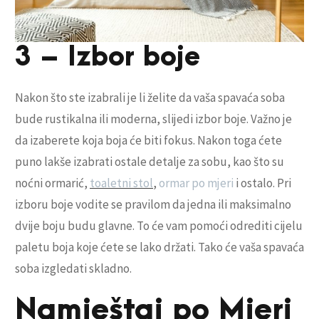
3 – Izbor boje
Nakon što ste izabrali je li želite da vaša spavaća soba
bude rustikalna ili moderna, slijedi izbor boje. Važno je
da izaberete koja boja će biti fokus. Nakon toga ćete
puno lakše izabrati ostale detalje za sobu, kao što su
noćni ormarić,
toaletni stol
,
ormar po mjeri
i ostalo. Pri
izboru boje vodite se pravilom da jedna ili maksimalno
dvije boju budu glavne. To će vam pomoći odrediti cijelu
paletu boja koje ćete se lako držati. Tako će vaša spavaća
soba izgledati skladno.
Namještaj po Mjeri