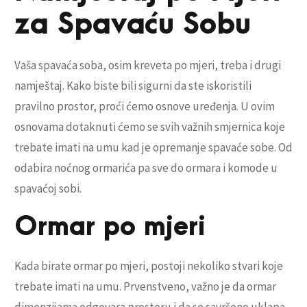
za Spavaću Sobu
Vaša spavaća soba, osim kreveta po mjeri, treba i drugi
namještaj. Kako biste bili sigurni da ste iskoristili
pravilno prostor, proći ćemo osnove uređenja. U ovim
osnovama dotaknuti ćemo se svih važnih smjernica koje
trebate imati na umu kad je opremanje spavaće sobe. Od
odabira noćnog ormarića pa sve do ormara i komode u
spavaćoj sobi.
Ormar po mjeri
Kada birate ormar po mjeri, postoji nekoliko stvari koje
trebate imati na umu. Prvenstveno, važno je da ormar
dimenzijama odgovara prostoru i da se savršeno uklapa.