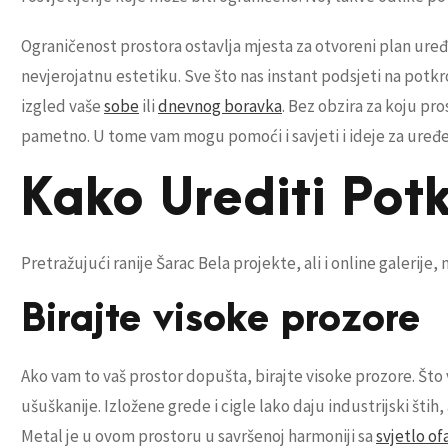
Ograničenost prostora ostavlja mjesta za otvoreni plan uređ
nevjerojatnu estetiku. Sve što nas instant podsjeti na potkr
izgled vaše
sobe
ili
dnevnog boravka
. Bez obzira za koju pro
pametno. U tome vam mogu pomoći i savjeti i ideje za uređe
Kako Urediti Potk
Pretražujući ranije Šarac Bela projekte, ali i online galerije
Birajte visoke prozore
Ako vam to vaš prostor dopušta, birajte visoke prozore. Što v
ušuškanije. Izložene grede i cigle lako daju industrijski štih
Metal je u ovom prostoru u savršenoj harmoniji sa
svjetlo o