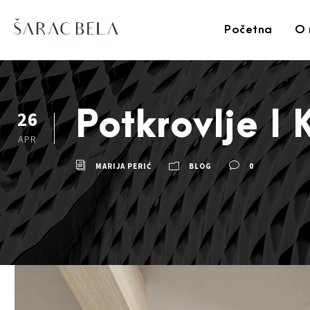
Početna
O 
Potkrovlje I
26
APR
MARIJA PERIĆ
BLOG
0