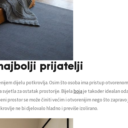
ajbolji prijatelji
jenijem dijelu potkrovlja. Osim što osoba ima pristup otvorenom 
svjetla za ostatak prostorije. Bijela
boja
je također idealan oda
aleni prostor se može činiti većim i otvorenijim nego što zapravo 
ovlje ne bi djelovalo hladno i previše izolirano.