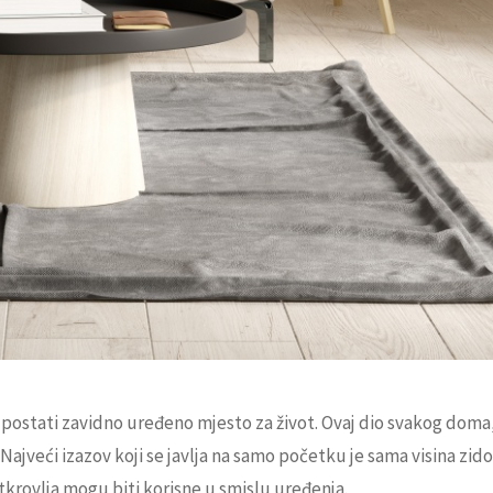
 postati zavidno uređeno mjesto za život. Ovaj dio svakog doma, 
ajveći izazov koji se javlja na samo početku je sama visina zid
otkrovlja mogu biti korisne u smislu uređenja.