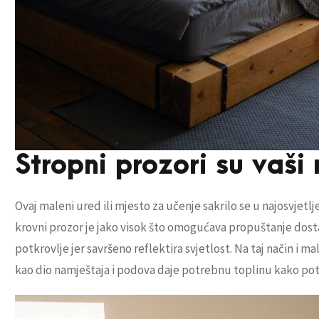
Stropni prozori su vaši n
Ovaj maleni ured ili mjesto za učenje sakrilo se u najosvjetl
krovni prozor je jako visok što omogućava propuštanje dosta 
potkrovlje jer savršeno reflektira svjetlost. Na taj način i m
kao dio namještaja i podova daje potrebnu toplinu kako potkr