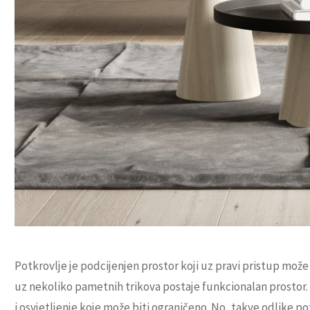
Potkrovlje je podcijenjen prostor koji uz pravi pristup može
uz nekoliko pametnih trikova postaje funkcionalan prostor. N
i osvjetljenje koje može biti ograničeno. No, takve odlike p