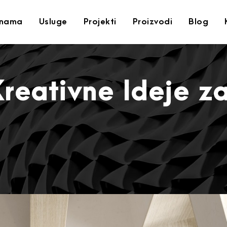
nama
Usluge
Projekti
Proizvodi
Blog
 Kreativne Ideje z