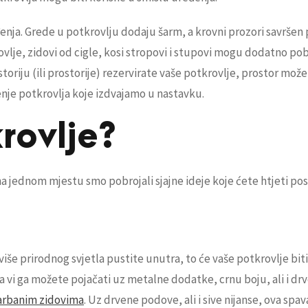
enja. Grede u potkrovlju dodaju šarm, a krovni prozori savršen 
ovlje, zidovi od cigle, kosi stropovi i stupovi mogu dodatno pob
storiju (ili prostorije) rezervirate vaše potkrovlje, prostor možet
nje potkrovlja koje izdvajamo u nastavku.
rovlje?
, na jednom mjestu smo pobrojali sjajne ideje koje ćete htjeti pos
iše prirodnog svjetla pustite unutra, to će vaše potkrovlje biti 
, a vi ga možete pojačati uz metalne dodatke, crnu boju, ali i dr
farbanim zidovima
. Uz drvene podove, ali i sive nijanse, ova spa