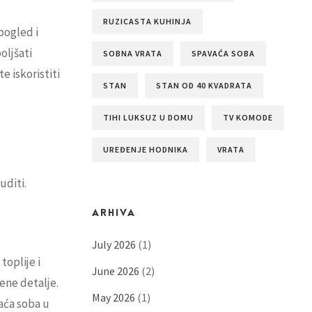
RUZICASTA KUHINJA
pogled i
oljšati
SOBNA VRATA
SPAVAĆA SOBA
e iskoristiti
STAN
STAN OD 40 KVADRATA
TIHI LUKSUZ U DOMU
TV KOMODE
UREĐENJE HODNIKA
VRATA
uditi.
ARHIVA
July 2026
(1)
toplije i
June 2026
(2)
vene detalje.
May 2026
(1)
vaća soba u